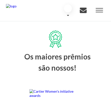
Os maiores prêmios
são nossos!