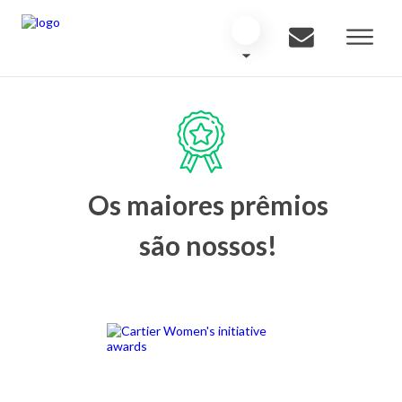
Os maiores prêmios
são nossos!