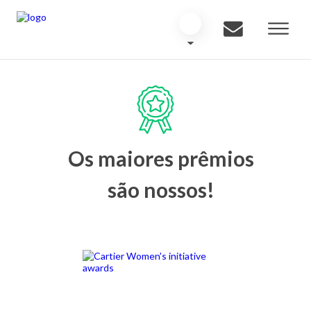
Os maiores prêmios
são nossos!