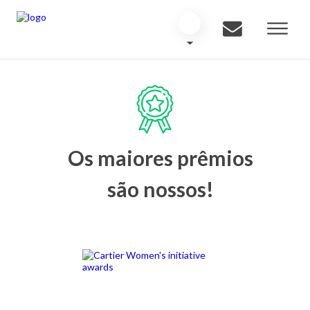
Os maiores prêmios
são nossos!