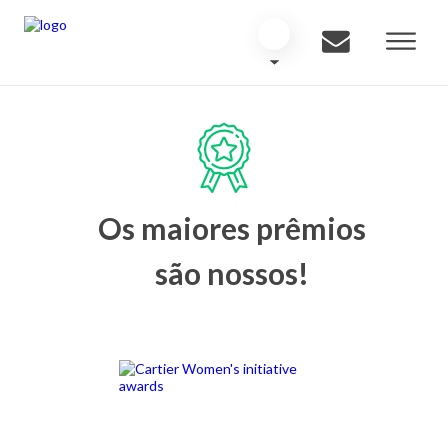
Os maiores prêmios
são nossos!