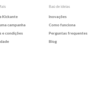
Mais
Baú de ideias
a Kickante
Inovações
 uma campanha
Como funciona
 e condições
Perguntas frequentes
idade
Blog