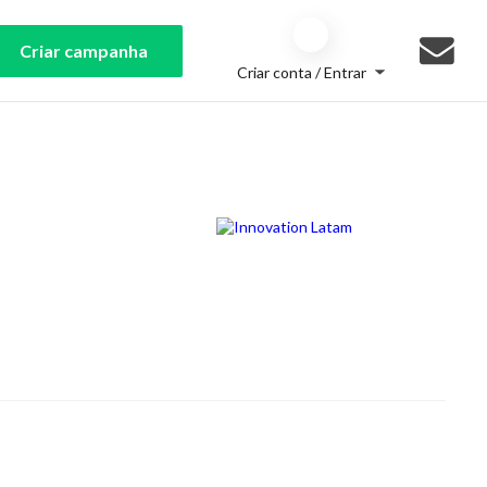
Criar campanha
Criar conta / Entrar