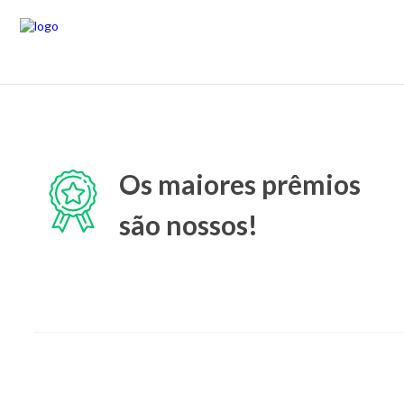
Os maiores prêmios
são nossos!