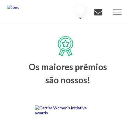
Os maiores prêmios
são nossos!