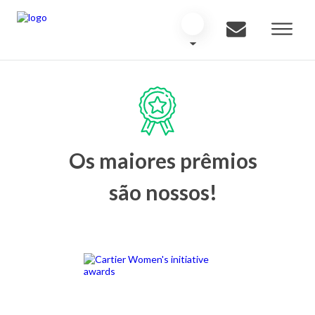
Os maiores prêmios
são nossos!