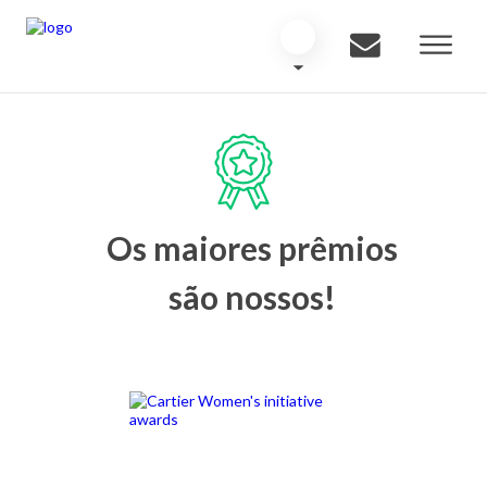
Os maiores prêmios
são nossos!