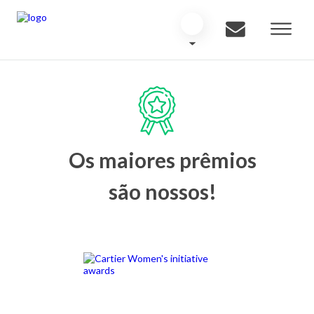
Os maiores prêmios
são nossos!