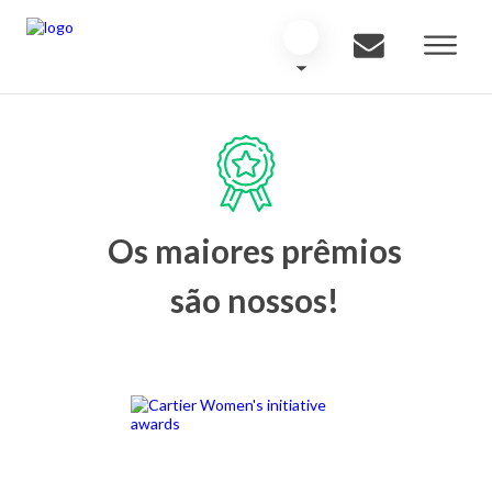
Os maiores prêmios
são nossos!