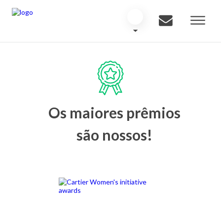
Os maiores prêmios
são nossos!