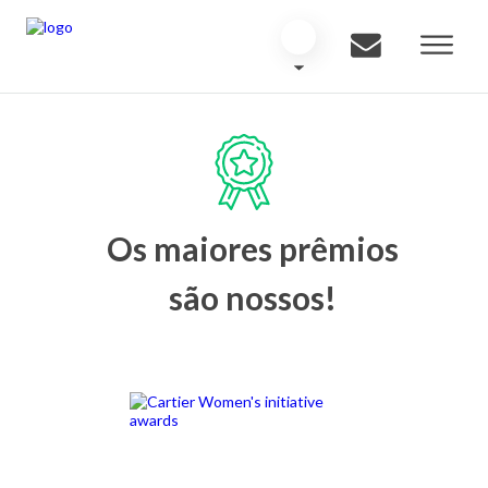
Os maiores prêmios
são nossos!