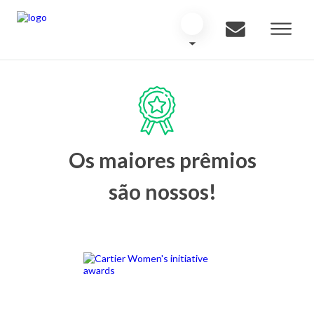
Os maiores prêmios
são nossos!