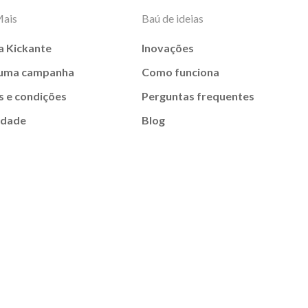
Mais
Baú de ideias
a Kickante
Inovações
 uma campanha
Como funciona
 e condições
Perguntas frequentes
idade
Blog