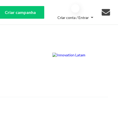
Criar campanha
Criar conta / Entrar