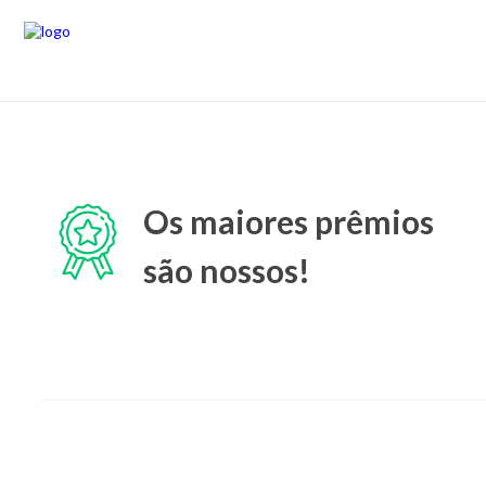
Os maiores prêmios
são nossos!