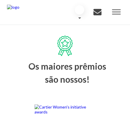
Os maiores prêmios
são nossos!