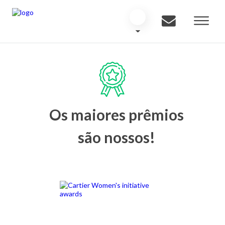
Os maiores prêmios
são nossos!