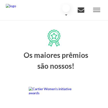
Os maiores prêmios
são nossos!