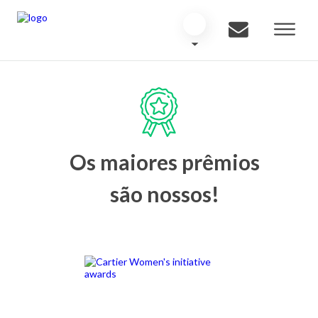
Os maiores prêmios
são nossos!