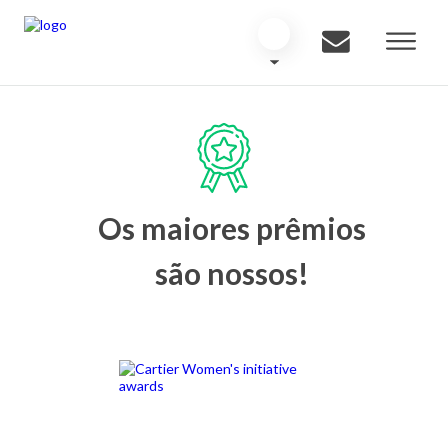
Os maiores prêmios
são nossos!