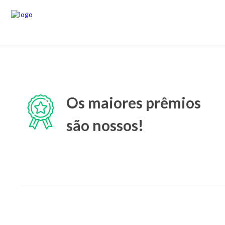
Os maiores prêmios
são nossos!