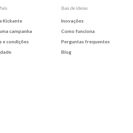
Mais
Baú de ideias
a Kickante
Inovações
 uma campanha
Como funciona
 e condições
Perguntas frequentes
idade
Blog