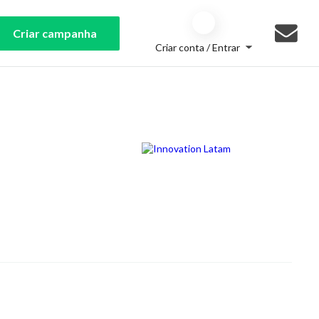
Criar campanha
Criar conta / Entrar