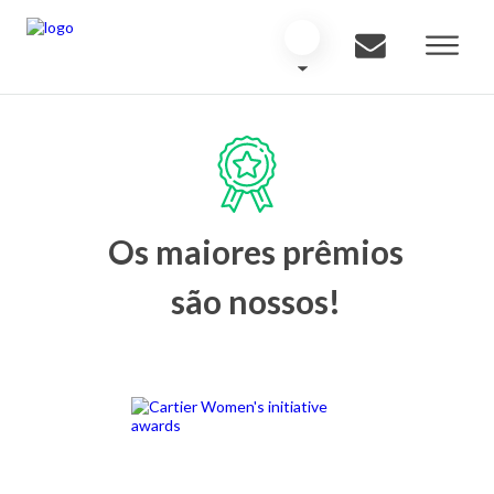
Os maiores prêmios
são nossos!