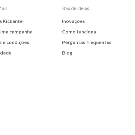
Mais
Baú de ideias
a Kickante
Inovações
 uma campanha
Como funciona
 e condições
Perguntas frequentes
idade
Blog