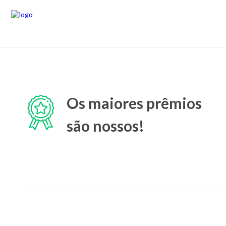
Os maiores prêmios
são nossos!