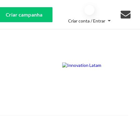
Criar campanha
Criar conta / Entrar