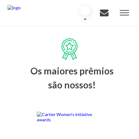
Os maiores prêmios
são nossos!