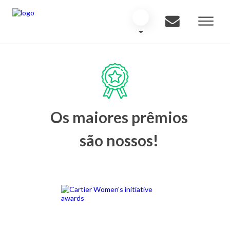
Os maiores prêmios
são nossos!