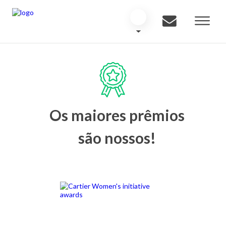
Os maiores prêmios
são nossos!