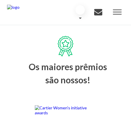
Os maiores prêmios
são nossos!