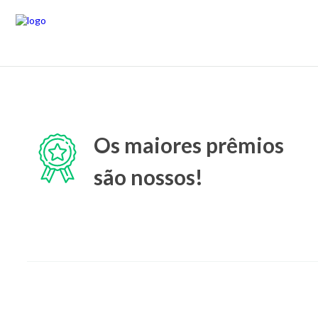
Os maiores prêmios
são nossos!