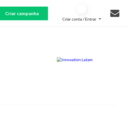
Criar campanha
Criar conta / Entrar