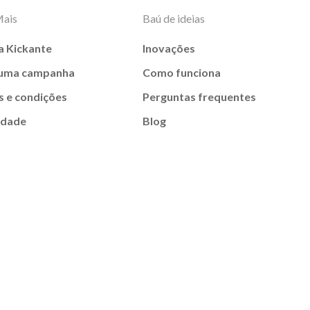
Mais
Baú de ideias
a Kickante
Inovações
 uma campanha
Como funciona
 e condições
Perguntas frequentes
idade
Blog