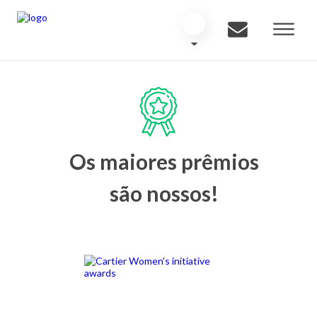
Os maiores prêmios
são nossos!