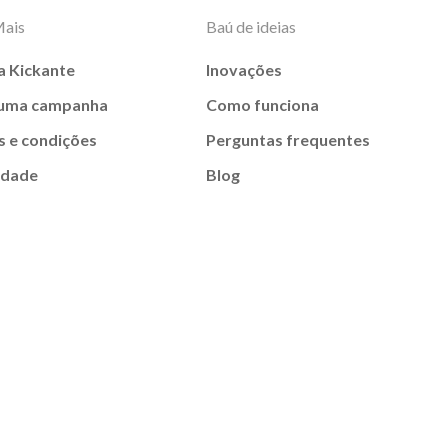
Mais
Baú de ideias
a Kickante
Inovações
 uma campanha
Como funciona
 e condições
Perguntas frequentes
idade
Blog