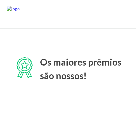
Os maiores prêmios
são nossos!