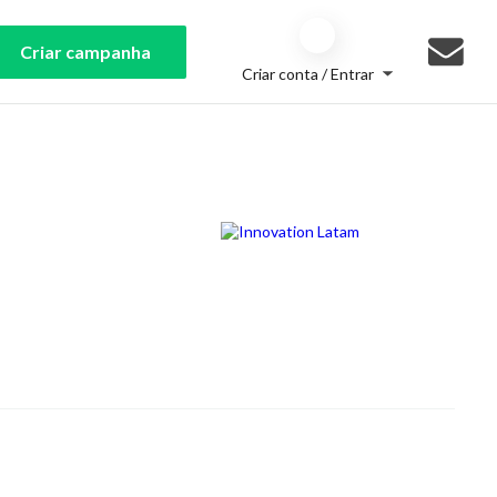
Criar campanha
Criar conta / Entrar