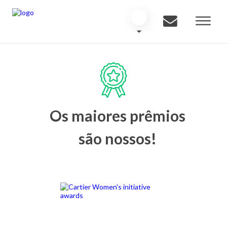
Os maiores prêmios
são nossos!