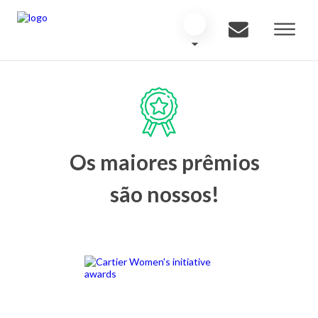
Os maiores prêmios
são nossos!