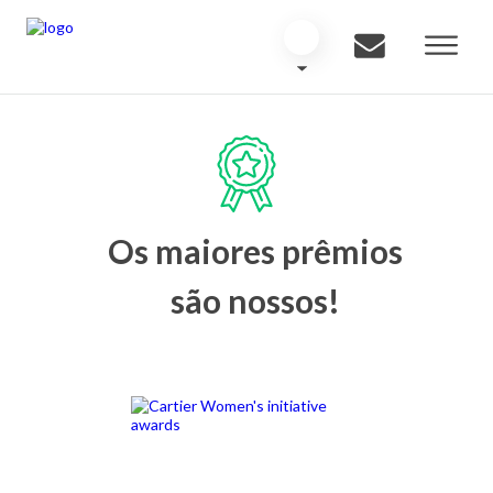
Os maiores prêmios
são nossos!