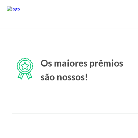
Os maiores prêmios
são nossos!