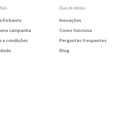
Mais
Baú de ideias
a Kickante
Inovações
 uma campanha
Como funciona
 e condições
Perguntas frequentes
idade
Blog