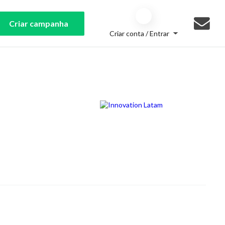
Criar campanha
Criar conta / Entrar