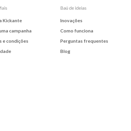
Mais
Baú de ideias
a Kickante
Inovações
 uma campanha
Como funciona
 e condições
Perguntas frequentes
idade
Blog