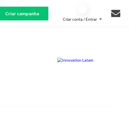
Criar campanha
Criar conta / Entrar