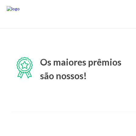
Os maiores prêmios
são nossos!