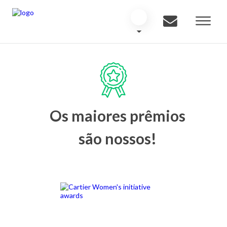
Os maiores prêmios
são nossos!