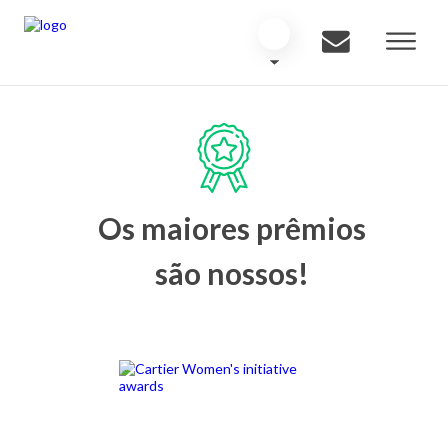
Os maiores prêmios
são nossos!