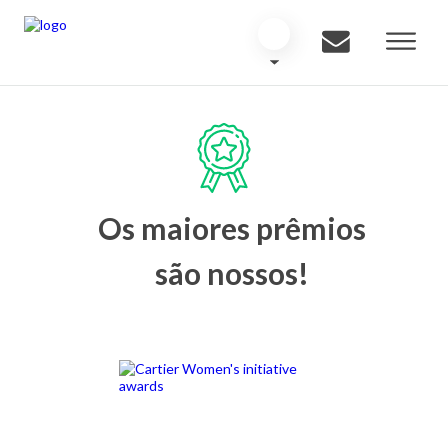
Os maiores prêmios
são nossos!