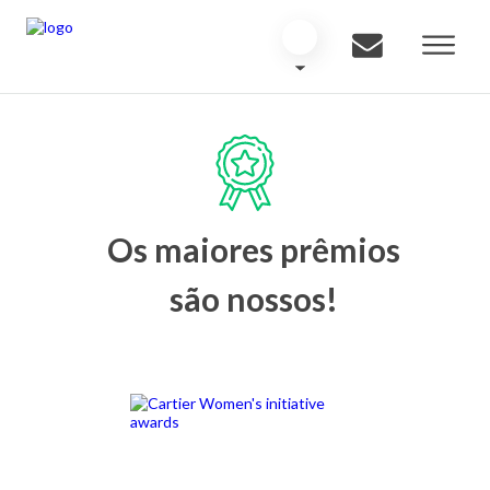
Os maiores prêmios
são nossos!