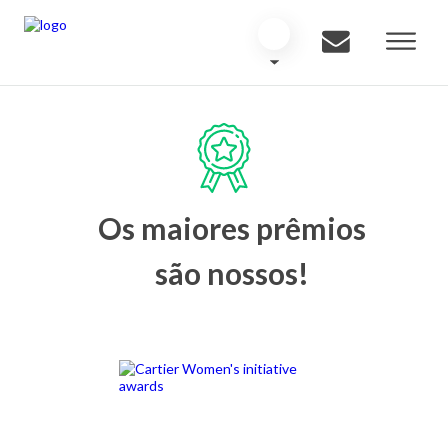
Os maiores prêmios
são nossos!