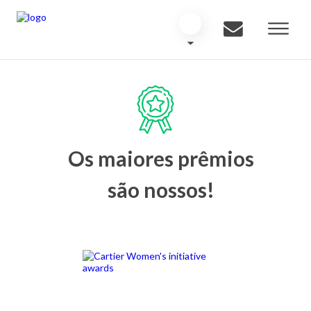
Os maiores prêmios
são nossos!