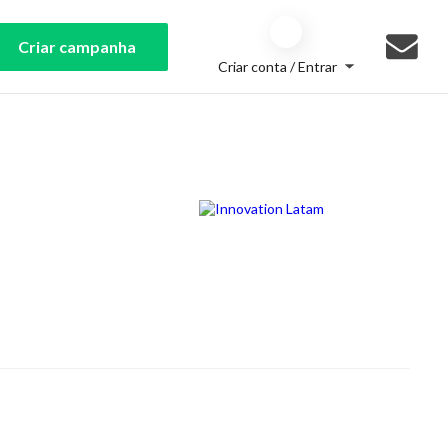
Criar campanha
Criar conta / Entrar