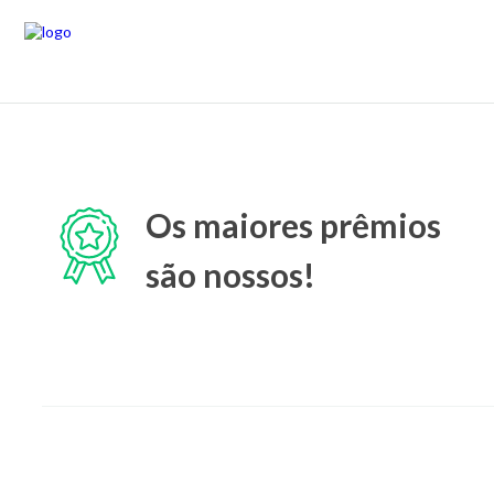
Os maiores prêmios
são nossos!