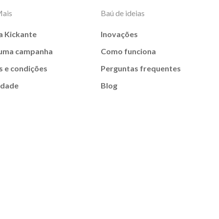
Mais
Baú de ideias
a Kickante
Inovações
 uma campanha
Como funciona
 e condições
Perguntas frequentes
idade
Blog