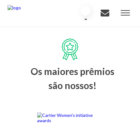
Os maiores prêmios
são nossos!