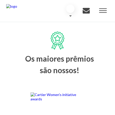
Os maiores prêmios
são nossos!