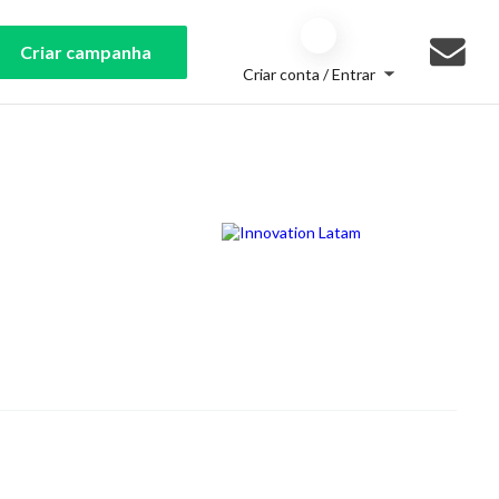
Criar campanha
Criar conta / Entrar