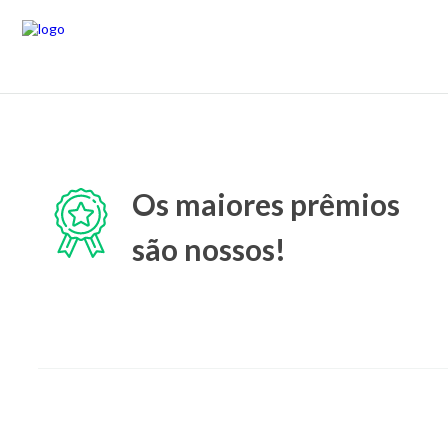
Os maiores prêmios
são nossos!