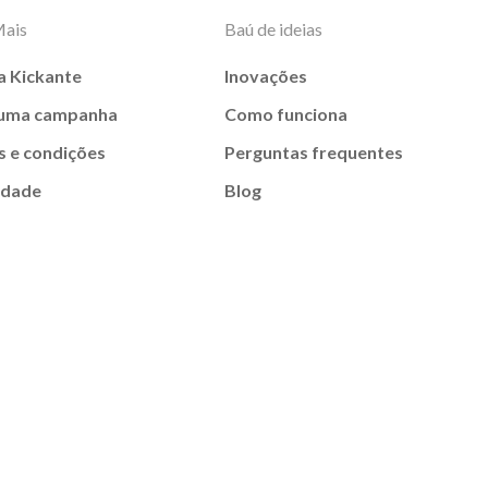
Mais
Baú de ideias
a Kickante
Inovações
 uma campanha
Como funciona
 e condições
Perguntas frequentes
idade
Blog