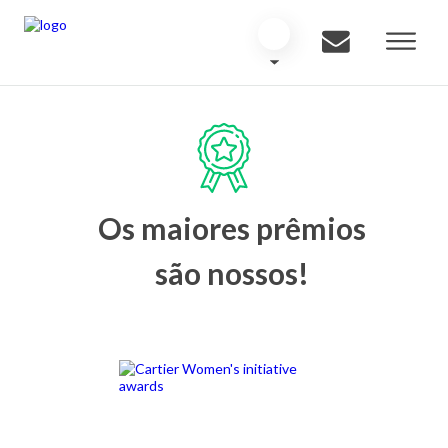
Os maiores prêmios
são nossos!