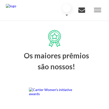
Os maiores prêmios
são nossos!