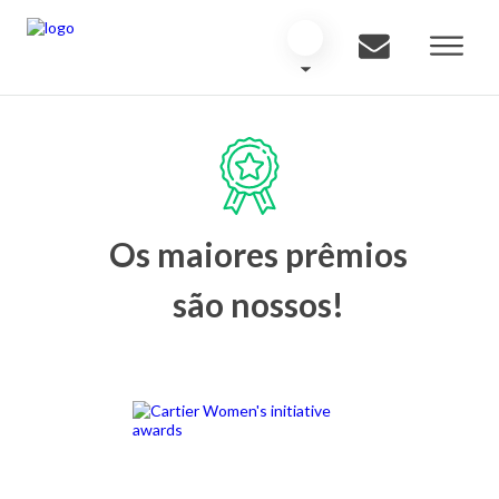
Os maiores prêmios
são nossos!