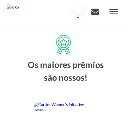
Os maiores prêmios
são nossos!