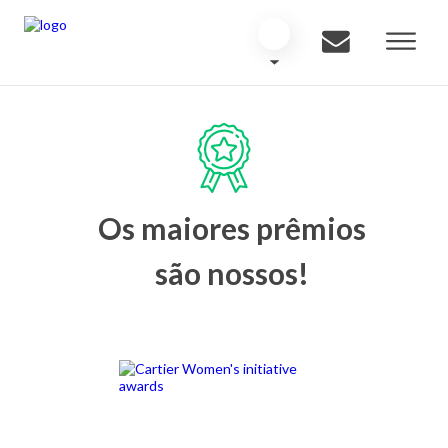
Os maiores prêmios
são nossos!